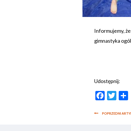
Informujemy, że
gimnastyka ogó
Udostępnij:
Faceb
Twi
POPRZEDNI ARTY