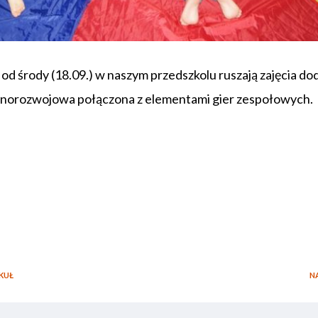
 od środy (18.09.) w naszym przedszkolu ruszają zajęcia d
lnorozwojowa połączona z elementami gier zespołowych.
ook
tter
Podziel
się
KUŁ
N