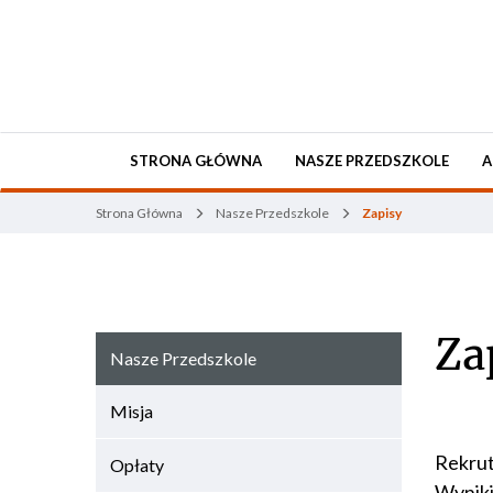
STRONA GŁÓWNA
NASZE PRZEDSZKOLE
A
Strona Główna
Nasze Przedszkole
Zapisy
Za
Nasze Przedszkole
Misja
Rekrut
Opłaty
Wyniki