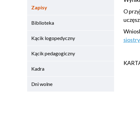
Zapisy
O przy
uczęsz
Biblioteka
Wniosk
Kącik logopedyczny
siostr
Kącik pedagogiczny
KART
Kadra
Dni wolne