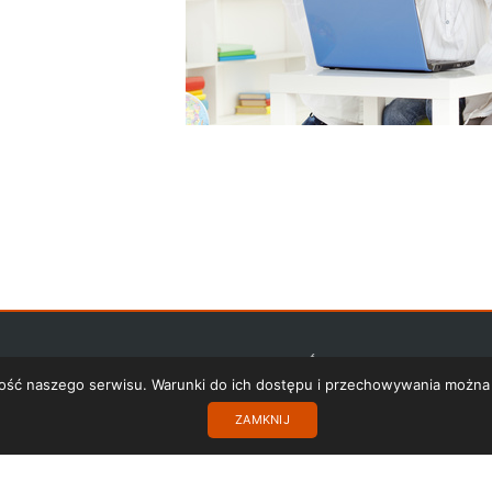
PRZYDATNE LINKI
POLITYKA PRYWATNOŚCI
PROJEKT UE
R
akość naszego serwisu. Warunki do ich dostępu i przechowywania można
ZAMKNIJ
Copyright 2017 SISMS.pl - SISMS Sp. z o.o.. Wszelkie prawa zastrzeżone.