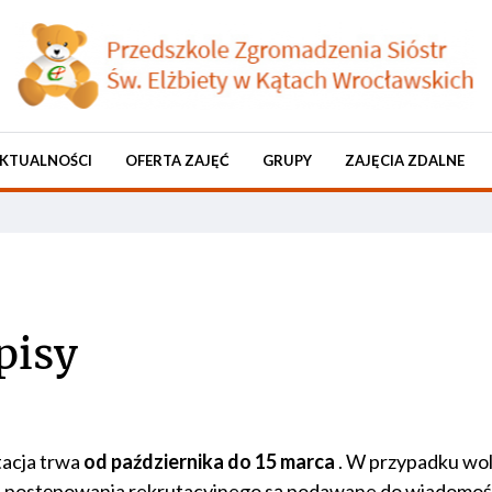
KTUALNOŚCI
OFERTA ZAJĘĆ
GRUPY
ZAJĘCIA ZDALNE
pisy
acja trwa
od października do 15 marca
. W przypadku wol
 postępowania rekrutacyjnego są podawane do wiadomośc