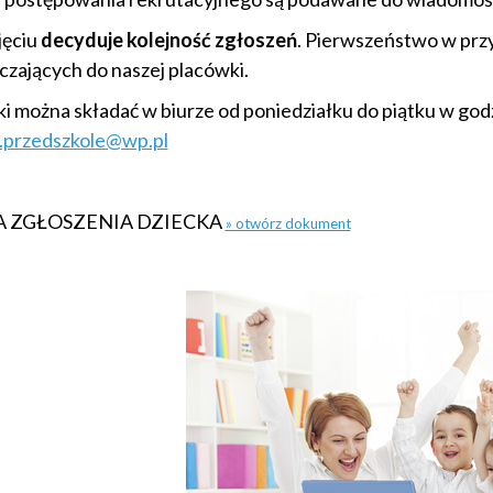
jęciu
decyduje kolejność zgłoszeń
. Pierwszeństwo w przy
czających do naszej placówki.
i można składać w biurze od poniedziałku do piątku w godz
y.przedszkole@wp.pl
A ZGŁOSZENIA DZIECKA
» otwórz dokument