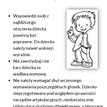
Wypowiedzi osób z
najbliższego
otoczenia dziecka
powinny być
poprawne. Do dziecka
należy mówić wolniej i
wyraźnie.
Nie zawstydzaj i nie
karz dziecka za
wadliwą wymowę.
Nie należy wymagać zbyt wczesnego
wymawiania poszczególnych głosek. Dziecko
nieprzygotowane pod względem sprawności
narządów artykulacyjnych, niedostatecznie
różnicujące słuchowo dźwięki mowy, a zmuszane