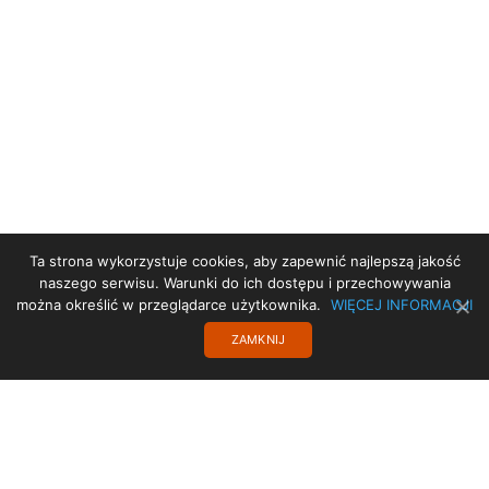
Ta strona wykorzystuje cookies, aby zapewnić najlepszą jakość
STRONA GŁÓWNA
naszego serwisu. Warunki do ich dostępu i przechowywania
można określić w przeglądarce użytkownika.
WIĘCEJ INFORMACJI
PRZYDATNE LINKI
ZAMKNIJ
POLITYKA PRYWATNOŚCI
TRANSLATE
PROJEKT UE
RODO