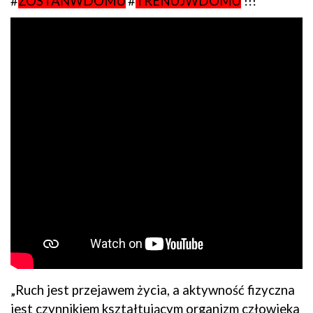
#
ZOSTAŃWDOMU
#
TRENUJWDOMU
!!!
„Ruch jest przejawem życia, a aktywność fizyczna
jest czynnikiem kształtującym organizm człowieka