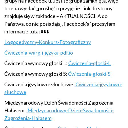
grupy na Facebook’u. Jest to grupa zamknięta, więc
trzeba wysłać „prośbę” o przyjęcie.Link do strony
znajduje się w zakładce – AKTUALNOŚCI. A do
Państwa, co nie posiadają „Facebook’a” przesyłam
informacje tutaj ⬇️⬇️⬇️
Logopedyczny-Konkurs-Fotograficzny
Ćwiczenia-warg-i-języka-pdf.io
Ć
wiczenia wymowy głoski L:
Ćwiczenia-głoski-L
Ćwiczenia wymowy głoski S:
Ćwiczenia-głoski-S
Ćwiczenia językowo- słuchowe:
Ćwiczenia-językowo-
słuchowe
Międzynarodowy Dzień Świadomości Zagrożenia
Hałasem :
Międzynarodowy-Dzień-Świadomości-
Zagrożenia-Hałasem