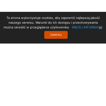
Ta strona wykorzystuje cookies, aby zapewnić najlepszą jakość
STRONA GŁÓWNA
naszego serwisu. Warunki do ich dostępu i przechowywania
można określić w przeglądarce użytkownika.
WIĘCEJ INFORMACJI
PRZYDATNE LINKI
ZAMKNIJ
POLITYKA PRYWATNOŚCI
TRANSLATE
PROJEKT UE
RODO
KONTAKT
Copyright 2017 SISMS.pl - SISMS Sp. z o.o.. Wszelkie prawa zastrzeżone.