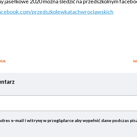
ilmy jasełkowe 2020 można śledzić na przedszkolnym faceb
acebook.com/przedszkolewkatachwroclawskich
ook
tter
Podziel
się
KUŁ
N
ntarz
adres e-mail i witrynę w przeglądarce aby wypełnić dane podczas pis