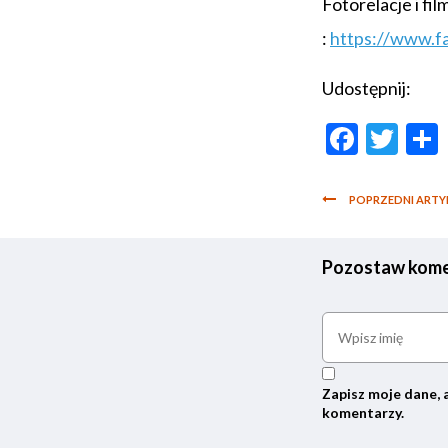
Fotorelacje i f
:
https://www.f
Udostępnij:
Faceb
Twi
POPRZEDNI ARTY
Pozostaw kome
Zapisz moje dane, 
komentarzy.