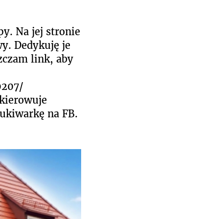
. Na jej stronie
y. Dedykuję je
zczam link, aby
0207/
ekierowuje
zukiwarkę na FB.