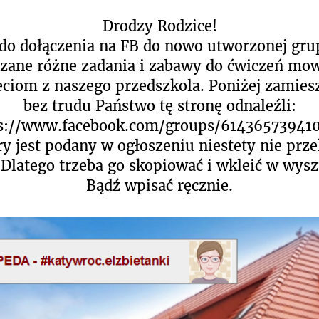
Drodzy Rodzice!
o dołączenia na FB do nowo utworzonej grupy
zane różne zadania i zabawy do ćwiczeń mow
ciom z naszego przedszkola. Poniżej zamies
bez trudu Państwo tę stronę odnaleźli:
s://www.facebook.com/groups/61436573941
ry jest podany w ogłoszeniu niestety nie prz
Dlatego trzeba go skopiować i wkleić w wys
Bądź wpisać ręcznie.