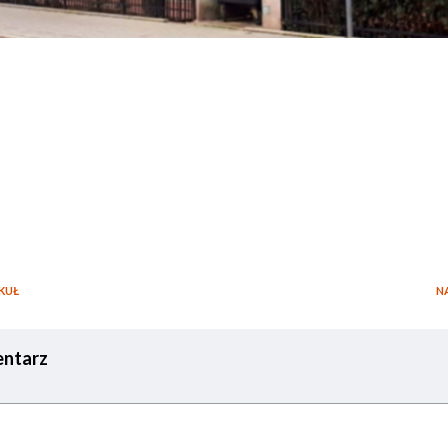
ook
tter
Podziel
się
KUŁ
N
ntarz