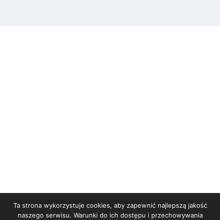
Ta strona wykorzystuje cookies, aby zapewnić najlepszą jakość
STRONA GŁÓWNA
naszego serwisu. Warunki do ich dostępu i przechowywania