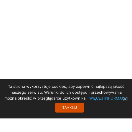
Ta strona wykorzystuje cookies, aby zapewnić najlepszą jakość
STRONA GŁÓWNA
naszego serwisu. Warunki do ich dostępu i przechowywania
można określić w przeglądarce użytkownika.
WIĘCEJ INFORMACJI
PRZYDATNE LINKI
ZAMKNIJ
POLITYKA PRYWATNOŚCI
TRANSLATE
PROJEKT UE