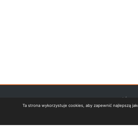
STRONA GŁÓWNA
Ta strona wykorzystuje cookies, aby zapewnić najlepszą j