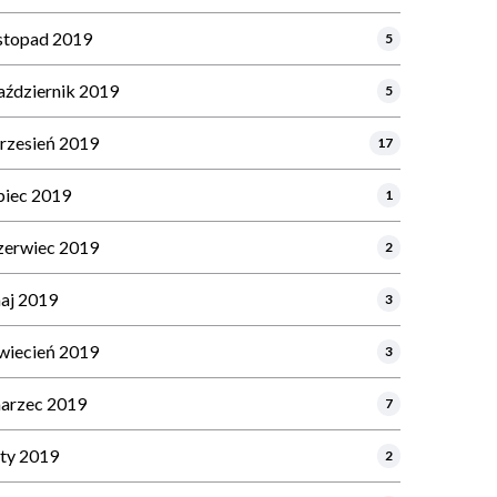
istopad 2019
5
aździernik 2019
5
rzesień 2019
17
ipiec 2019
1
zerwiec 2019
2
aj 2019
3
wiecień 2019
3
arzec 2019
7
uty 2019
2