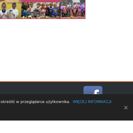
ODO
KONTAKT
 określić w przeglądarce użytkownika.
WIĘCEJ INFORMACJI
TRANSLATE