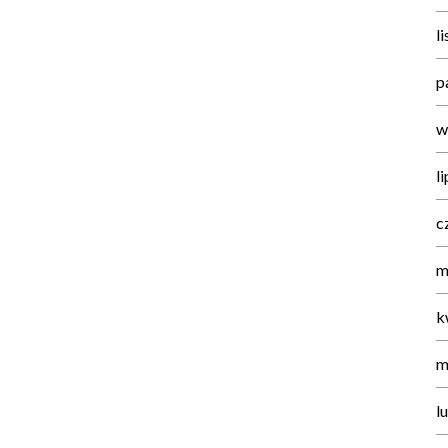
l
p
w
l
c
m
k
m
l