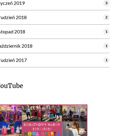
tyczeń 2019
3
rudzień 2018
2
istopad 2018
1
aździernik 2018
1
rudzień 2017
1
YouTube