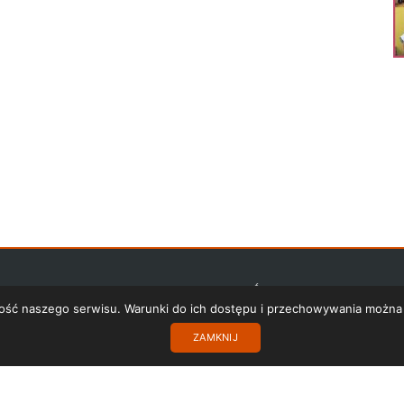
PRZYDATNE LINKI
POLITYKA PRYWATNOŚCI
PROJEKT UE
R
akość naszego serwisu. Warunki do ich dostępu i przechowywania można
ZAMKNIJ
Copyright 2017 SISMS.pl - SISMS Sp. z o.o.. Wszelkie prawa zastrzeżone.