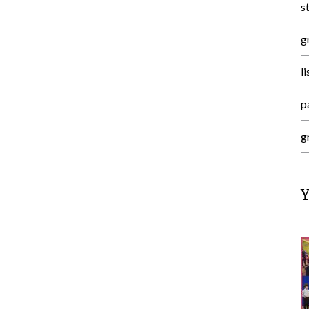
s
g
l
p
g