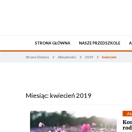
STRONA GŁÓWNA
NASZE PRZEDSZKOLE
A
Strona Główna
Aktualności
2019
kwiecień
Miesiąc:
kwiecień 2019
Ak
Kon
rod