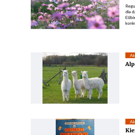
Regu
dla d
Elżb
konku
Ak
Alp
Ak
Kie