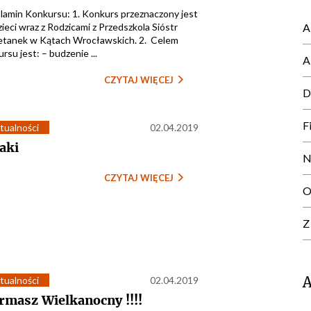
lamin Konkursu: 1. Konkurs przeznaczony jest
zieci wraz z Rodzicami z Przedszkola Sióstr
A
ietanek w Kątach Wrocławskich. 2. Celem
rsu jest: – budzenie ...
A
CZYTAJ WIĘCEJ
D
F
tualności
02.04.2019
aki
N
CZYTAJ WIĘCEJ
O
Z
tualności
02.04.2019
rmasz Wielkanocny !!!!