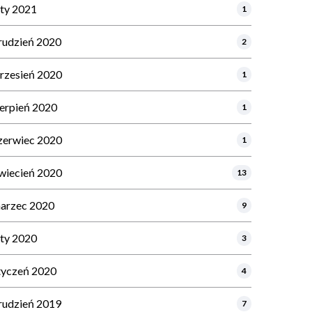
uty 2021
1
rudzień 2020
2
rzesień 2020
1
ierpień 2020
1
zerwiec 2020
1
wiecień 2020
13
arzec 2020
9
uty 2020
3
tyczeń 2020
4
rudzień 2019
7