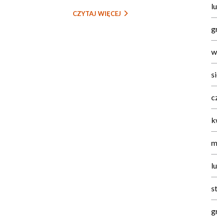
l
CZYTAJ WIĘCEJ
g
w
s
c
k
m
l
s
g