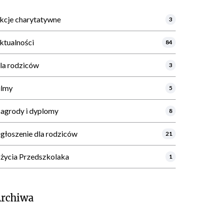
kcje charytatywne
3
ktualności
84
la rodziców
3
ilmy
5
agrody i dyplomy
8
głoszenie dla rodziców
21
 życia Przedszkolaka
1
Archiwa