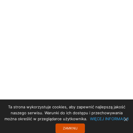
Ta strona wykorzystuje cookies, aby zapewnić najlepszą jakość
STRONA GŁÓWNA
naszego serwisu. Warunki do ich dostępu i przechowywania
można określić w przeglądarce użytkownika.
WIĘCEJ INFORMACJI
PRZYDATNE LINKI
ZAMKNIJ