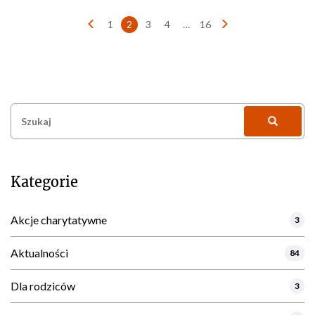
Nawigacja
1
2
3
4
…
16
po
wpisach
Szukaj:
Kategorie
Akcje charytatywne
3
Aktualności
84
Dla rodziców
3